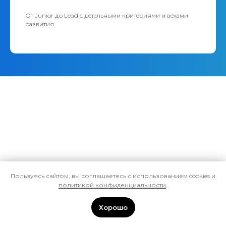
От Junior до Lead с детальными критериями и вехами
развития.
+7 (495) 258-06-68
Пользуясь сайтом, вы соглашаетесь с использованием cookies и
info@pmpractice.ru
политикой конфиденциальности
.
115280, г. Москва, ул. Мастеркова, д. 4
Хорошо