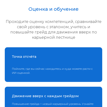
Оценка и обучение
Проходите оценку компетенций, сравнивайте
свой уровень с эталоном, учитесь и
повышайте грейд для движения вверх по
карьерной лестнице
Точка отсчёта
Поймите, где вы сейчас находитесь и куда можете расти с
ИИ-оценкой.
Движение вверх с каждым грейдом
Повышение грейда = новый карьерный уровень. Узнайте