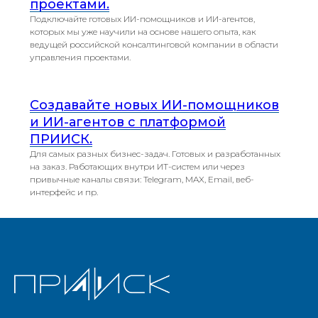
проектами.
Подключайте готовых ИИ-помощников и ИИ-агентов,
которых мы уже научили на основе нашего опыта, как
ведущей российской консалтинговой компании в области
управления проектами.
Создавайте новых ИИ-помощников
и ИИ-агентов с платформой
ПРИИСК.
Для самых разных бизнес-задач. Готовых и разработанных
на заказ. Работающих внутри ИТ-систем или через
привычные каналы связи: Telegram, MAX, Email, веб-
интерфейс и пр.